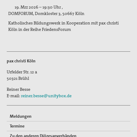
Putevi mira (Friedenswege)
19. Mrz 2026 – 19:30 Uhr ,
DOMFORUM
,
Domkloster 3
,
50667 Köln
Andreas-Schillo-Fond
Katholisches Bildungswerk in Kooperation mit pax christi
Köln in der Reihe FriedensForum
Nueva Esperanza
newsletter
Aufschrei Waffenhandel
pax christi Köln
2012 - Protestaktionen in Bonn und Düsseldorf
Urfelder Str. 12 a
50321
Brühl
2013 - Aktion der Brühler Gruppe zum
Bundestagswahlkampf
Reiner Besse
E-mail:
reiner.besse@unitybox.de
2017 - Waffeln statt Waffen in Brühl
Runder Tisch Frieden
Meldungen
Selig die Frieden stiften - Handreichung Frieden
Termine
Zu den anderen Diözesanverbänden
Visionen für Kölner Kirche