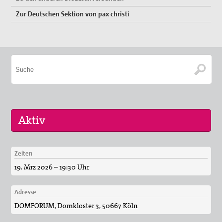
Zur Deutschen Sektion von pax christi
Bischofswort "Gerechter Friede"
Schritte zum Frieden
pax christi-Gruppe Bonn
Gedenken zum 80. Jahrestag des Überfalls auf die
Sowjetunion
Aktionen für Flüchtlinge und gegen Rassismus
„Unter 18 nie!“
Abschaffung von Atomwaffen
Zeiten
16. Sep 2026
19. Mrz 2026 – 19:30 Uhr
Denkmal für den unbekannten Deserteur
Menschen der Gewaltfreiheit -
17. Jan 2026
Antimilitarismus
Adresse
Friedensgebet in Brühl
DOMFORUM
,
Domkloster 3
,
50667 Köln
pax christi-Gruppe Brühl