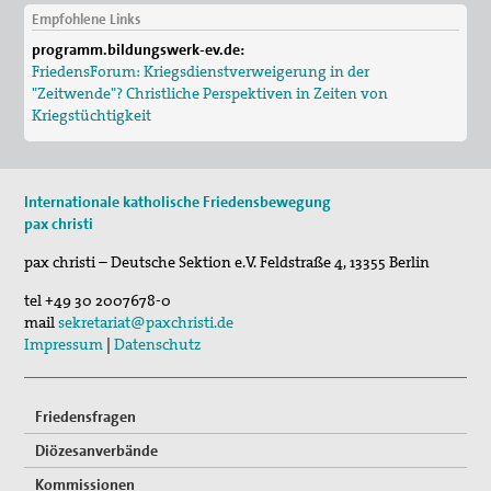
Empfohlene Links
Berlin-Reise 2022
programm.bildungswerk-ev.de:
40 Jahre pax christi Brühl - weitermachen
FriedensForum: Kriegsdienstverweigerung in der
"Zeitwende"? Christliche Perspektiven in Zeiten von
pax christi Brühl erhält Anton-Roesen-Sonderpreis
Kriegstüchtigkeit
Gedenken an Bombenangriff Brühl 28.12.1944
Erinnerung an die Reichspogromnacht 1938
Internationale katholische Friedensbewegung
pax christi
Thesenanschlag in Brühl
pax christi – Deutsche Sektion e.V.
Feldstraße 4
,
13355
Berlin
Lesungen zum internationalen Holocaustgedenktag
tel
+49 30 2007678-0
mail
sekretariat@paxchristi.de
Misereor-Fastenaktion
Impressum
|
Datenschutz
pax christi-Gruppe Düsseldorf
Friedensfragen
Düsseldorfer Friedenspreis 2015 an Mosaik e.V.
Diözesanverbände
pax christi-Gruppe Erftstadt
Kommissionen