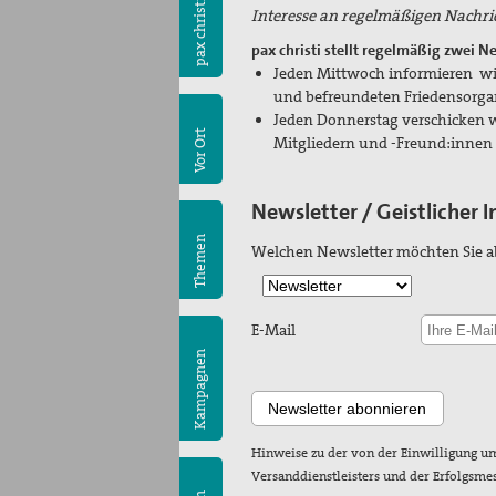
pax christi
Interesse an regelmäßigen Nachric
pax christi stellt regelmäßig zwei Ne
Jeden Mittwoch
informieren w
und befreundeten Friedensorga
Jeden Donnerstag verschicken 
Vor Ort
Mitgliedern und -Freund:innen p
Newsletter / Geistlicher 
Themen
Welchen Newsletter möchten Sie a
E-Mail
Kampagnen
Hinweise zu der von der Einwilligung um
Versanddienstleisters und der Erfolgsme