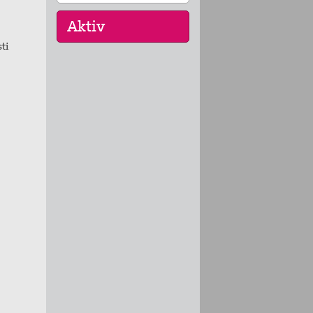
ti
16. Sep 2026
Menschen der
Gewaltfreiheit -
17. Jan 2026
Friedensgebet in Brühl