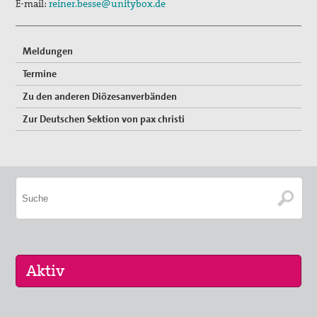
E-mail:
reiner.besse@unitybox.de
Bischofswort "Gerechter Friede"
Meldungen
Schritte zum Frieden
Termine
pax christi-Gruppe Bonn
Zu den anderen Diözesanverbänden
Gedenken zum 80. Jahrestag des Überfalls auf die
Zur Deutschen Sektion von pax christi
Sowjetunion
Aktionen für Flüchtlinge und gegen Rassismus
„Unter 18 nie!“
Abschaffung von Atomwaffen
Denkmal für den unbekannten Deserteur
Antimilitarismus
pax christi-Gruppe Brühl