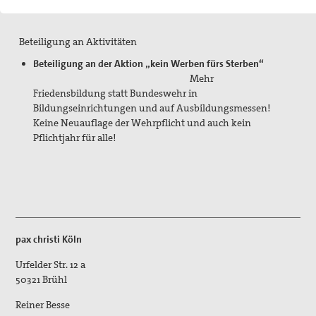
Putevi mira (Friedenswege)
Andreas-Schillo-Fond
Beteiligung an Aktivitäten
Beteiligung an der Aktion „kein Werben fürs Sterben“
Nueva Esperanza
Mehr
Friedensbildung statt Bundeswehr in
newsletter
Bildungseinrichtungen und auf Ausbildungsmessen!
Keine Neuauflage der Wehrpflicht und auch kein
Aufschrei Waffenhandel
Pflichtjahr für alle!
2012 - Protestaktionen in Bonn und Düsseldorf
2013 - Aktion der Brühler Gruppe zum
Bundestagswahlkampf
2017 - Waffeln statt Waffen in Brühl
pax christi Köln
Runder Tisch Frieden
Urfelder Str. 12 a
50321
Brühl
Selig die Frieden stiften - Handreichung Frieden
Reiner Besse
Visionen für Kölner Kirche