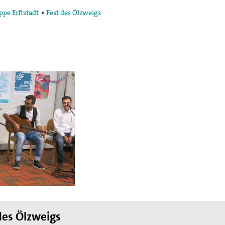
ppe Erftstadt
»
Fest des Ölzweigs
egung in der
ktion und arbeitet in
ischen Konzils.
lied des weltweiten
de des II. Weltkrieges,
en
hnung die Hand
des Ölzweigs