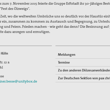
is zum 7. November 2015 feierte die Gruppe Erftstadt ihr 30-jähriges Bes
"Fest des Ölzweigs".
r Zeit, wo die weltweiten Umbrüche uns so deutlich vor der Haustür ein
r ein, zusammen zu kommen zu Austausch und Begegnung, zu Unterha
g und Feiern. Frieden machen - wie geht das denn? Die Besinnung auf
llte dazu anregen und ermutigen.
i Köln
Meldungen
r. 12 a
Termine
hl
Zu den anderen Diözesanverbände
sse
Zur Deutschen Sektion von pax chri
iner.besse@unitybox.de