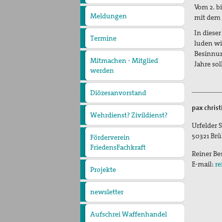
pax
Vom 2. b
christi
Meldungen
mit dem 
In diese
Termine
luden wi
Besinnun
Mitmachen - Mitglied
Jahre so
werden
Diözesanvorstand
pax christ
Wehrdienst? Zivildienst?
Urfelder St
50321
Brü
Förderverein
FriedensFachkraft
Reiner Be
E-mail:
re
Projekte
Barrancabermeja
Putevi mira
(Friedenswege)
Andreas-Schillo-Fond
Nueva Esperanza
newsletter
Aufschrei Waffenhandel
2012 - Protestaktionen in